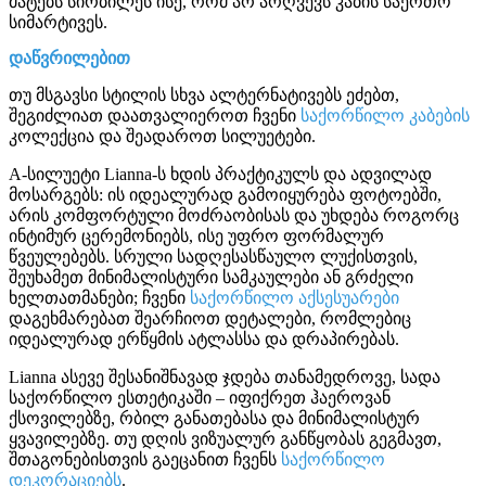
მატებს სირბილეს ისე, რომ არ არღვევს კაბის საერთო
სიმარტივეს.
დაწვრილებით
თუ მსგავსი სტილის სხვა ალტერნატივებს ეძებთ,
შეგიძლიათ დაათვალიეროთ ჩვენი
საქორწილო კაბების
კოლექცია და შეადაროთ სილუეტები.
A-სილუეტი Lianna-ს ხდის პრაქტიკულს და ადვილად
მოსარგებს: ის იდეალურად გამოიყურება ფოტოებში,
არის კომფორტული მოძრაობისას და უხდება როგორც
ინტიმურ ცერემონიებს, ისე უფრო ფორმალურ
წვეულებებს. სრული სადღესასწაულო ლუქისთვის,
შეუხამეთ მინიმალისტური სამკაულები ან გრძელი
ხელთათმანები; ჩვენი
საქორწილო აქსესუარები
დაგეხმარებათ შეარჩიოთ დეტალები, რომლებიც
იდეალურად ერწყმის ატლასსა და დრაპირებას.
Lianna ასევე შესანიშნავად ჯდება თანამედროვე, სადა
საქორწილო ესთეტიკაში – იფიქრეთ ჰაეროვან
ქსოვილებზე, რბილ განათებასა და მინიმალისტურ
ყვავილებზე. თუ დღის ვიზუალურ განწყობას გეგმავთ,
შთაგონებისთვის გაეცანით ჩვენს
საქორწილო
დეკორაციებს
.