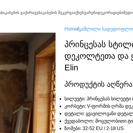
ები
კაბების გაქირავება
კაბების შეკერვა
აქსესუარები
დეკორაციები
მედი
Home
გაშლილი სადედოფლო 
პრინცესას სტილ
დეკოლტეთა და 
Elin
პროდუქტის აღწერა
სილუეტი:
პრინცესას სილუეტი (
კორსეტი:
V-ფორმის ღრმა დ
დეტალი:
ყვავილოვანი დეტალ
ქვედაბოლო:
მოცულობითი ტი
ზომები:
32-52 EU / 2-18 US